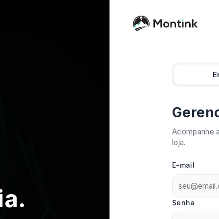
E
Gerenc
Acompanhe as
loja.
E-mail
ia.
Senha