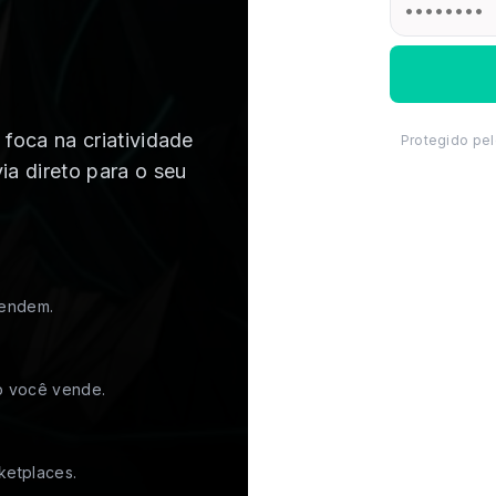
foca na criatividade
Protegido pe
a direto para o seu
vendem.
 você vende.
ketplaces.